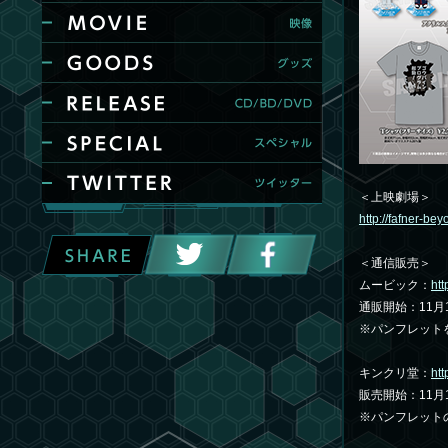
＜上映劇場＞
http://fafner-bey
＜通信販売＞
ムービック：
htt
通販開始：11月
※パンフレット
キンクリ堂：
htt
販売開始：11月
※パンフレット