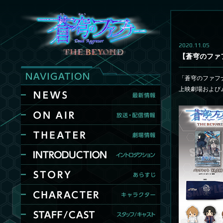
2020.11.05
【蒼穹のファフ
「蒼穹のファフナ
上映劇場および