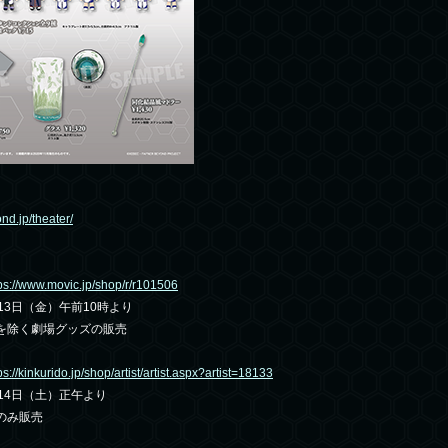
ond.jp/theater/
ps://www.movic.jp/shop/r/r101506
13日（金）午前10時より
を除く劇場グッズの販売
ps://kinkurido.jp/shop/artist/artist.aspx?artist=18133
14日（土）正午より
のみ販売