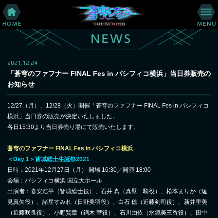
2021.12.24
「蒼穹のファフナー FINAL Fes in パシフィコ横浜」当日券販売の
お知らせ
12/27（月）、12/28（火）開催「蒼穹のファフナー FINAL Fes in パシフィコ
横浜」当日券の販売が決定いたしました。
各日15:30より当日券売り場にて販売いたします。
蒼穹のファフナー FINAL Fes in パシフィコ横浜
＜Day 1＞皆城総士生誕祭2021
日時：2021年12月27日（月） 開場 16:30／開演 18:00
会場：パシフィコ横浜 国立大ホール
出演者：喜安浩平（皆城総士役）、石井 真（真壁一騎役）、松本まりか（遠
見真矢役）、諸星すみれ（日野美羽役）、白石 稔（近藤剣司役）、新井里美
（近藤咲良役）、小野賢章（鏑木 彗役）、石川由依（水鏡美三香役）、田中