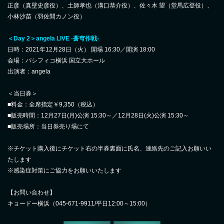
正彦（真壁史彦役）、土師孝也（溝口恭介役）、佐々木 望（堂馬広登役）、
小林沙苗（羽佐間カノン役）
＜Day 2＞angela LIVE -蒼穹作戦-
日時：2021年12月28日（火） 開場 16:30／開演 18:00
会場：パシフィコ横浜 国立大ホール
出演者：angela
＜当日券＞
■料金：全席指定￥9,350（税込）
■販売時間：12月27日(月)公演 15:30～／12月28日(火)公演 15:30～
■販売場所：当日券売り場にて
※チケット購入後にチケット右の半券裏面に氏名、連絡先のご記入お願いい
たします
※感染症対策にご協力をお願いいたします
【お問い合わせ】
キョードー横浜（045-671-9911/平日12:00～15:00）