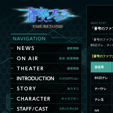
2023.12.07
「蒼穹のファフナ
「蒼穹のファフナー
BS日テレ、チ
【蒼穹のファフナー 
放送局
BS日テレ
チバテレ
テレ玉
tvk